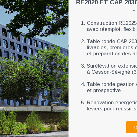
RE2020 ET CAP 2030
-
Construction RE2025
avec réemploi, flexib
Table ronde CAP 2030
livrables, premières
et préparation des ac
Surélévation extensi
à Cesson-Sévigné (35
Table ronde gestion 
et prospective
Rénovation énergétiq
leviers pour réussir 
H