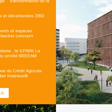
sage : transformation de la
es et décarbonées 2050
ements et espaces
 lauréat concours
arbone : le V.PARK La
rty certifié BREEAM
bone du Crédit Agricole
el Intairieur®
LS