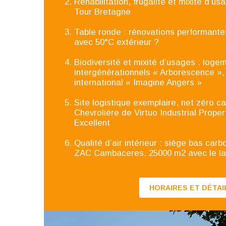
Réhabilitation, frugalité et mixité d’u
Tour Bretagne
Table ronde : rénovations performant
avec 50°C extérieur ?
Biodiversité et mixité d’usages : log
intergénérationnels « Arborescence »,
international « Imagine Angers »
Site logistique exemplaire, net zéro c
Chevrolière de Virtuo Industrial Prope
Excellent
Qualité d’air intérieur : siège bas car
ZAC Cambaceres, 25000 m2 avec le lab
HORAIRES ET DÉTAI