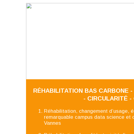
RÉHABILITATION BAS CARBONE - 
- CIRCULARITÉ -
Réhabilitation, changement d’usage, éc
remarquable campus data science et c
Vannes