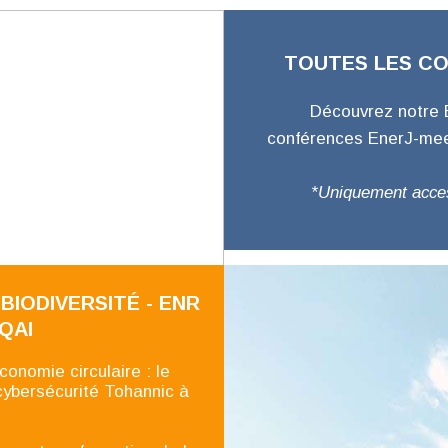
TOUTES LES CO
Découvrez notre 
conférences EnerJ-meet
*Uniquement access
BIODIVERSITÉ - ENR
 QAI
onomie circulaire : le
ybersécurité Tohannic à