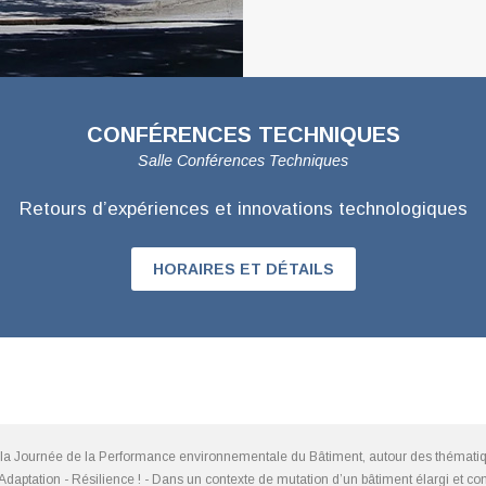
CONFÉRENCES TECHNIQUES
Salle Conférences Techniques
Retours d’expériences et innovations technologiques
HORAIRES ET DÉTAILS
 la Journée de la Performance environnementale du Bâtiment, autour des thémati
daptation - Résilience ! - Dans un contexte de mutation d’un bâtiment élargi et co